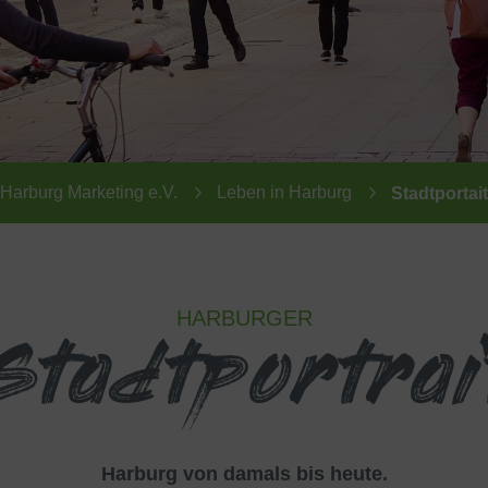
5
5
Harburg Marketing e.V.
Leben in Harburg
Stadtportait
HARBURGER
Stadtportrai
Harburg von damals bis heute.