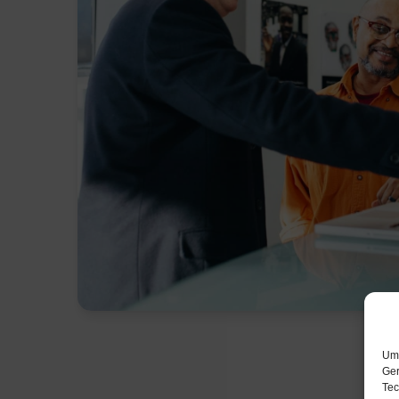
Um 
Ger
Tec