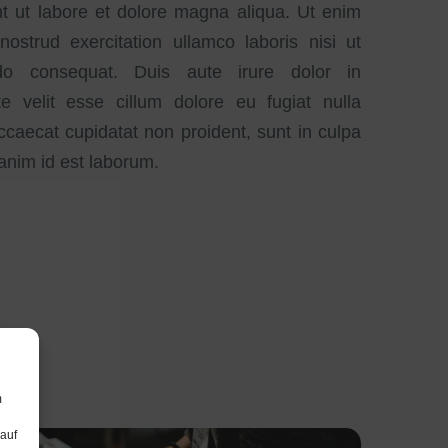
t ut labore et dolore magna aliqua. Ut enim
strud exercitation ullamco laboris nisi ut
o consequat. Duis aute irure dolor in
te velit esse cillum dolore eu fugiat nulla
occaecat cupidatat non proident, sunt in culpa
 anim id est laborum.
m
 auf