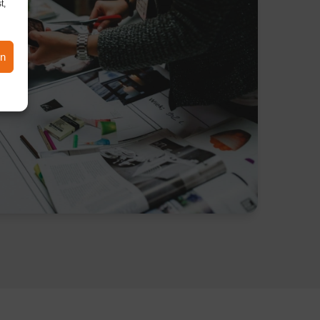
t,
en