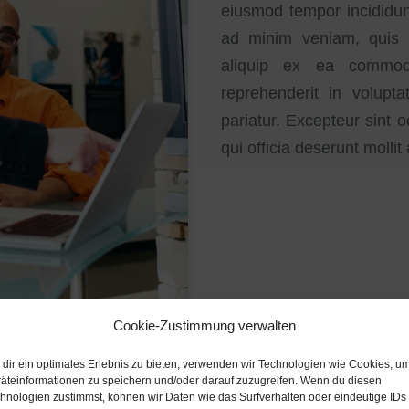
eiusmod tempor incididun
ad minim veniam, quis no
aliquip ex ea commod
reprehenderit in volupta
pariatur. Excepteur sint 
qui officia deserunt mollit
Cookie-Zustimmung verwalten
dir ein optimales Erlebnis zu bieten, verwenden wir Technologien wie Cookies, u
äteinformationen zu speichern und/oder darauf zuzugreifen. Wenn du diesen
hnologien zustimmst, können wir Daten wie das Surfverhalten oder eindeutige IDs