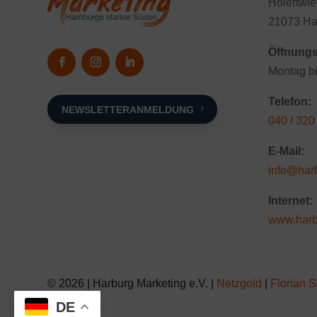
Hölertwie
21073 Ha
Öffnungs
Montag bi
Telefon:
NEWSLETTERANMELDUNG
040 / 320
E-Mail:
info@har
Internet:
www.harb
© 2026 | Harburg Marketing e.V. |
Netzgold
|
Florian S
DE