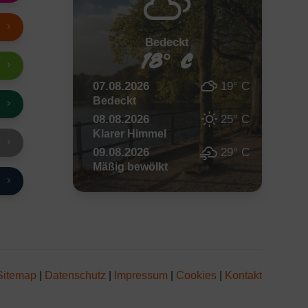
Bedeckt
18° C
07.08.2026
19° C
Bedeckt
08.08.2026
25° C
Klarer Himmel
09.08.2026
29° C
Mäßig bewölkt
Sitemap
|
Datenschutz
|
Impressum
|
Cookies
|
Kontakt