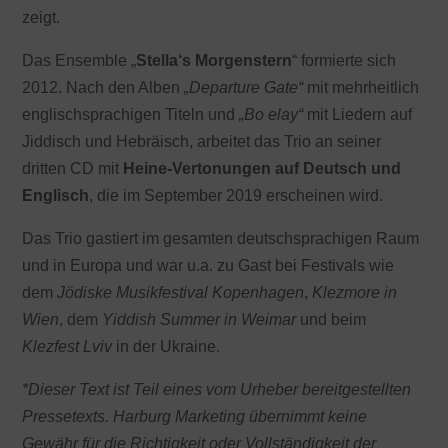
zeigt.
Das Ensemble „
Stella‘s Morgenstern
“ formierte sich
2012. Nach den Alben
„Departure Gate“
mit mehrheitlich
englischsprachigen Titeln und
„Bo elay“
mit Liedern auf
Jiddisch und Hebräisch, arbeitet das Trio an seiner
dritten CD mit
Heine-Vertonungen auf Deutsch und
Englisch
, die im September 2019 erscheinen wird.
Das Trio gastiert im gesamten deutschsprachigen Raum
und in Europa und war u.a. zu Gast bei Festivals wie
dem
Jödiske Musikfestival Kopenhagen
,
Klezmore in
Wien
, dem
Yiddish Summer in Weimar
und beim
Klezfest Lviv
in der Ukraine.
*Dieser Text ist Teil eines vom Urheber bereitgestellten
Pressetexts. Harburg Marketing übernimmt keine
Gewähr für die Richtigkeit oder Vollständigkeit der